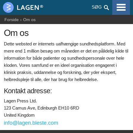
VIRUSSYGDOMME
SØG
ALLERGIER
Forside
Om os
Om os
GRAVIDITET
Dette websted er internets uafhængige sundhedsplatform. Med
ERNÆRING
mere end 1 million besøg om måneden er det en pålidelig kilde til
BLOGS
information for både patienter og sundhedspersonale over hele
kloden. Vores samfund er en ideel organisation engageret i
ARTIKLER
klinisk praksis, uddannelse og forskning, der yder ekspert,
helbredspleje til alle, der har brug for helbredelse.
MEDICIN & NARKOTIKA
Kontakt adresse:
SUNDHEDSOPLYSNING
Lagen Press Ltd.
123 Camus Ave, Edinburgh EH10 6RD
United Kingdom
info@lagen.bleste.com